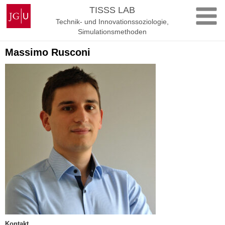
Zum
Johannes
TISSS LAB
Inhalt
Gutenberg-
Technik- und Innovationssoziologie,
springen
Universität
Simulationsmethoden
Mainz
Massimo Rusconi
Kontakt