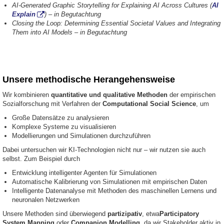
AI-Generated Graphic Storytelling for Explaining AI Across Cultures (
AI
Explain
)
– in Begutachtung
Closing the Loop: Determining Essential Societal Values and Integrating
Them into AI Models
–
in Begutachtung
Unsere methodische Herangehensweise
Wir kombinieren
quantitative und qualitative Methoden
der empirischen
Sozialforschung mit Verfahren der
Computational Social Science
, um
Große Datensätze zu analysieren
Komplexe Systeme zu visualisieren
Modellierungen und Simulationen durchzuführen
Dabei untersuchen wir KI-Technologien nicht nur – wir nutzen sie auch
selbst. Zum Beispiel durch
Entwicklung intelligenter Agenten für Simulationen
Automatische Kalibrierung von Simulationen mit empirischen Daten
Intelligente Datenanalyse mit Methoden des maschinellen Lernens und
neuronalen Netzwerken
Unsere Methoden sind überwiegend
partizipativ
, etwa
Participatory
System Mapping
oder
Companion Modelling
, da wir Stakeholder aktiv in