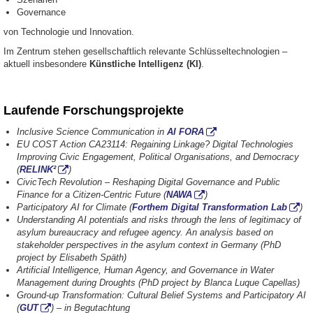
Governance
von Technologie und Innovation.
Im Zentrum stehen gesellschaftlich relevante Schlüsseltechnologien –
aktuell insbesondere
Künstliche Intelligenz (KI)
.
Laufende Forschungsprojekte
Inclusive Science Communication in
AI FORA
EU COST Action CA23114: Regaining Linkage? Digital Technologies
Improving Civic Engagement, Political Organisations, and Democracy
(
RELINK²
)
CivicTech Revolution – Reshaping Digital Governance and Public
Finance for a Citizen-Centric Future (
NAWA
)
Participatory AI for Climate
(
Forthem Digital Transformation Lab
)
Understanding AI potentials and risks through the lens of legitimacy of
asylum bureaucracy and refugee agency. An analysis based on
stakeholder perspectives in the asylum context in Germany
(PhD
project by Elisabeth Späth)
Artificial Intelligence, Human Agency, and Governance in Water
Management during Droughts (PhD project by Blanca Luque Capellas)
Ground-up Transformation: Cultural Belief Systems and Participatory AI
(
GUT
)
– in Begutachtung