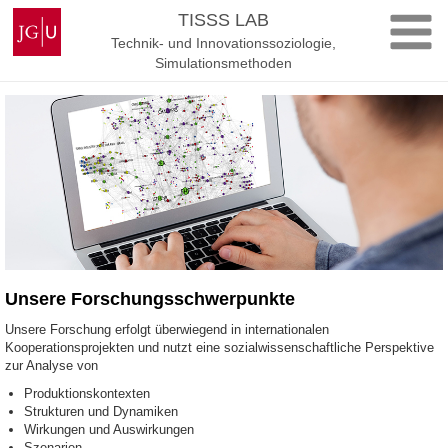
Zum
Johannes
TISSS LAB
Inhalt
Gutenberg-
Technik- und Innovationssoziologie,
springen
Universität
Simulationsmethoden
Mainz
Unsere Forschungsschwerpunkte
Unsere Forschung erfolgt überwiegend in internationalen
Kooperationsprojekten und nutzt eine sozialwissenschaftliche Perspektive
zur Analyse von
Produktionskontexten
Strukturen und Dynamiken
Wirkungen und Auswirkungen
Szenarien