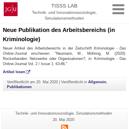
Zum
Johannes
TISSS LAB
Inhalt
Gutenberg-
Technik- und Innovationssoziologie,
springen
Universität
Simulationsmethoden
Mainz
Neue Publikation des Arbeitsbereichs (in
Kriminologie)
Neuer Artikel des Arbeitsbereichs in der Zeitschrift
Kriminologie - Das
Online-Journal
erschienen: "Neumann, M., Möhring, M. (2020):
Rockerbanden: Netzwerke oder Organisationen?, in: Kriminologie - Das
Online-Journal Vol. 2 / Issue 1: 63-86."
Artikel lesen
Veröffentlicht am
20. Mai 2020
|
Veröffentlicht in
Allgemein
,
Publikationen
Zusätzliche
Seiten-
Technik- und Innovationssoziologie, Simulationsmethoden
Name:
Informationen
Letzte
20. Mai 2020
Aktualisierung:
zu
RSS