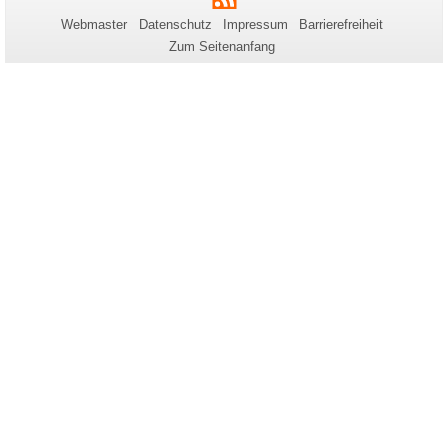
dieser
Webmaster
Datenschutz
Impressum
Barrierefreiheit
Seite
Zum Seitenanfang